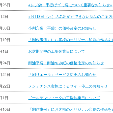
9月26日
※レジ袋・手提げゴミ袋について重要なお知らせ※
9月2日
※9月18日（水）のみ出荷ができない商品のご案内
8月30日
小判穴袋（平袋）の価格改定のお知らせ
8月19日
「制作事例」にお客様のオリジナル印刷の作品を
7月1日
お盆期間中の工場休業日について
6月24日
耐油平袋・耐油包み紙の価格改定のお知らせ
4月24日
「刷りエール」サービス変更のお知らせ
4月22日
メンテナンス実施によるサイト停止のお知らせ
4月1日
ゴールデンウィークの工場休業日について
1月10日
「制作事例」にお客様のオリジナル印刷の作品を