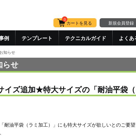
0
カートを見る
新規会員登録
事例
テンプレート
テクニカルガイド
よくあ
お知らせ
知らせ
サイズ追加★特大サイズの「耐油平袋（
「耐油平袋（ラミ加工）」にも特大サイズが欲しいとのご要望
、