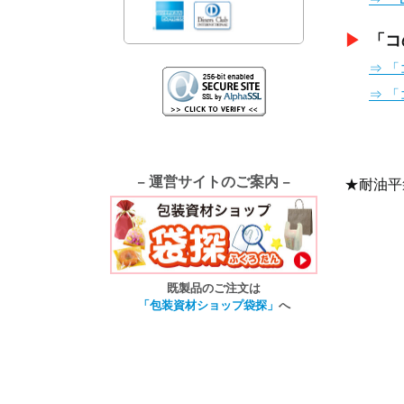
▶︎
「コ
⇒ 
⇒ 「
− 運営サイトのご案内 −
★耐油平
既製品のご注文は
「包装資材ショップ袋探」
へ