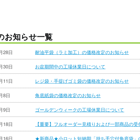
のお知らせ一覧
7月28日
耐油平袋（ラミ加工）の価格改定のお知らせ
6月30日
お盆期間中の工場休業日について
6月11日
レジ袋・手提げゴミ袋の価格改定のお知らせ
5月8日
角底紙袋の価格改定のお知らせ
4月9日
ゴールデンウィークの工場休業日について
3月18日
【重要】フルオーダー見積りおよび一部商品の受
2月16日
★新商品★小ロット短納期「持ち手穴付角底袋」