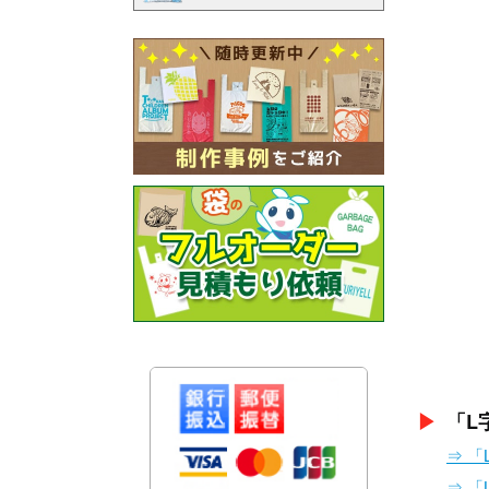
▶︎
「L
⇒ 
⇒ 「