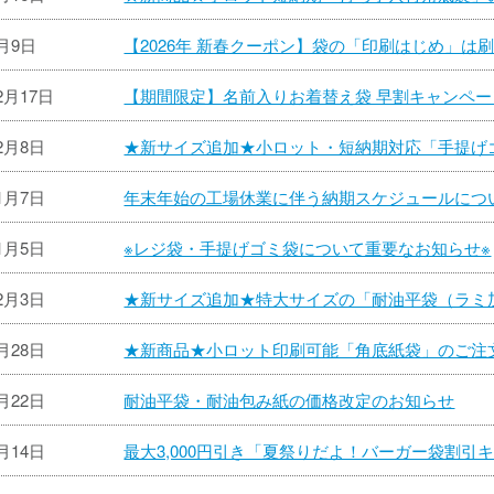
1月9日
【2026年 新春クーポン】袋の「印刷はじめ」は
2月17日
【期間限定】名前入りお着替え袋 早割キャンペ
12月8日
★新サイズ追加★小ロット・短納期対応「手提げゴミ
11月7日
年末年始の工場休業に伴う納期スケジュールにつ
11月5日
※レジ袋・手提げゴミ袋について重要なお知らせ※
12月3日
★新サイズ追加★特大サイズの「耐油平袋（ラミ
8月28日
★新商品★小ロット印刷可能「角底紙袋」のご注
7月22日
耐油平袋・耐油包み紙の価格改定のお知らせ
7月14日
最大3,000円引き「夏祭りだよ！バーガー袋割引