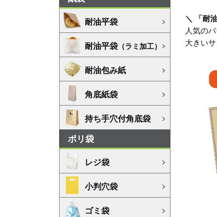
＼ 「耐
耐油平袋
人気のバ
大きいサ
耐油平袋
（ラミ加工）
耐油包み紙
角底紙袋
持ち手穴付角底袋
ポリ袋
レジ袋
小判穴袋
ゴミ袋