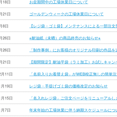
6月18日
お盆期間中の工場休業日について
4月21日
ゴールデンウィークの工場休業日について
4月8日
【レジ袋・ゴミ袋】メンテナンスによる一部注文
3月26日
※耐油紙（未晒）の商品終売のお知らせ※
2月26日
「制作事例」にお客様のオリジナル印刷の作品を
2月21日
【期間限定】耐油平袋（ラミ加工）お試しキャン
2月11日
「名前入りお着替え袋」がWEB校正無しの簡単
1月19日
レジ袋・手提げゴミ袋の価格改定のお知らせ
1月15日
「名入れレジ袋」ご注文ページをリニューアルし
11月7日
年末年始の工場休業に伴う納期スケジュールにつ