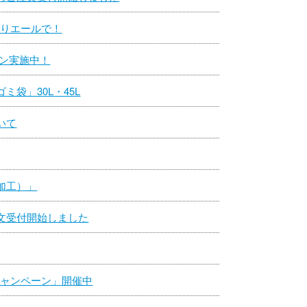
刷りエールで！
ーン実施中！
袋」30L・45L
いて
加工）」
文受付開始しました
キャンペーン」開催中