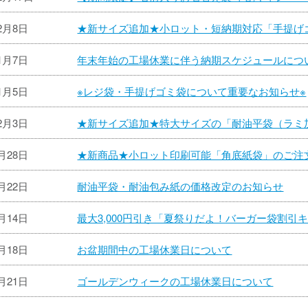
12月8日
★新サイズ追加★小ロット・短納期対応「手提げゴミ
11月7日
年末年始の工場休業に伴う納期スケジュールにつ
11月5日
※レジ袋・手提げゴミ袋について重要なお知らせ※
12月3日
★新サイズ追加★特大サイズの「耐油平袋（ラミ
8月28日
★新商品★小ロット印刷可能「角底紙袋」のご注
7月22日
耐油平袋・耐油包み紙の価格改定のお知らせ
7月14日
最大3,000円引き「夏祭りだよ！バーガー袋割引
6月18日
お盆期間中の工場休業日について
4月21日
ゴールデンウィークの工場休業日について