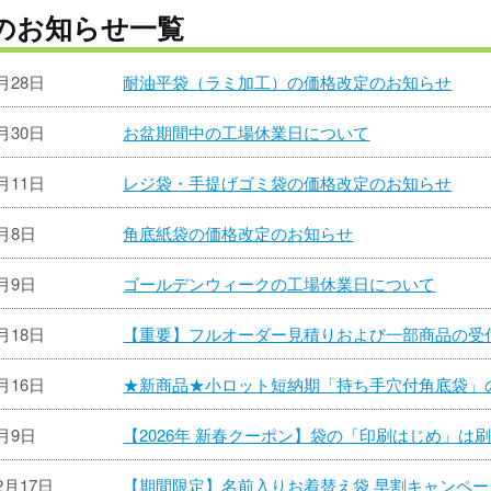
のお知らせ一覧
7月28日
耐油平袋（ラミ加工）の価格改定のお知らせ
6月30日
お盆期間中の工場休業日について
6月11日
レジ袋・手提げゴミ袋の価格改定のお知らせ
5月8日
角底紙袋の価格改定のお知らせ
4月9日
ゴールデンウィークの工場休業日について
3月18日
【重要】フルオーダー見積りおよび一部商品の受
2月16日
★新商品★小ロット短納期「持ち手穴付角底袋」
1月9日
【2026年 新春クーポン】袋の「印刷はじめ」は
2月17日
【期間限定】名前入りお着替え袋 早割キャンペ