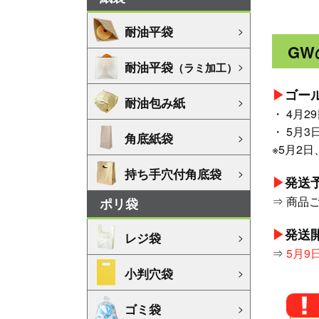
耐油平袋
GW
耐油平袋
（ラミ加工）
▶︎
ゴー
耐油包み紙
・ 4月
・ 5月
角底紙袋
※5月2
持ち手穴付角底袋
▶︎
発送
⇒ 商品
ポリ袋
▶︎
発送
レジ袋
⇒
5月9
小判穴袋
ゴミ袋