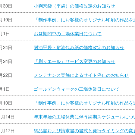
8月30日
小判穴袋（平袋）の価格改定のお知らせ
8月19日
「制作事例」にお客様のオリジナル印刷の作品を
7月1日
お盆期間中の工場休業日について
6月24日
耐油平袋・耐油包み紙の価格改定のお知らせ
4月24日
「刷りエール」サービス変更のお知らせ
4月22日
メンテナンス実施によるサイト停止のお知らせ
4月1日
ゴールデンウィークの工場休業日について
1月10日
「制作事例」にお客様のオリジナル印刷の作品を
1月14日
年末年始の工場休業に伴う納期スケジュールにつ
1月17日
納品書および請求書の書式と発行タイミングの変