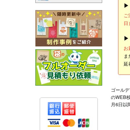
▶
ご
日
▶
お
ま
延
ゴールデ
のWEB
月6日以