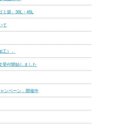
袋」30L・45L
いて
加工）」
文受付開始しました
キャンペーン」開催中