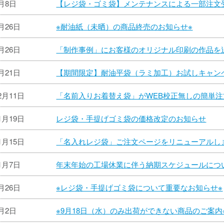
4月8日
【レジ袋・ゴミ袋】メンテナンスによる一部注文
3月26日
※耐油紙（未晒）の商品終売のお知らせ※
2月26日
「制作事例」にお客様のオリジナル印刷の作品を
2月21日
【期間限定】耐油平袋（ラミ加工）お試しキャン
2月11日
「名前入りお着替え袋」がWEB校正無しの簡単
1月19日
レジ袋・手提げゴミ袋の価格改定のお知らせ
1月15日
「名入れレジ袋」ご注文ページをリニューアルし
11月7日
年末年始の工場休業に伴う納期スケジュールにつ
9月26日
※レジ袋・手提げゴミ袋について重要なお知らせ※
9月2日
※9月18日（水）のみ出荷ができない商品のご案内