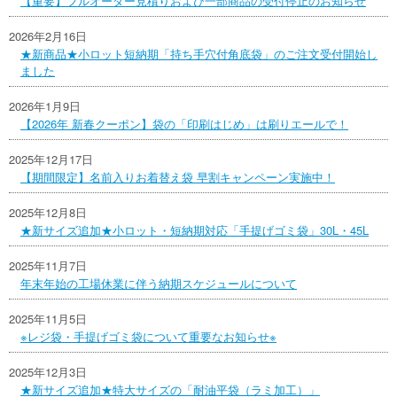
【重要】フルオーダー見積りおよび一部商品の受付停止のお知らせ
2026年2月16日
★新商品★小ロット短納期「持ち手穴付角底袋」のご注文受付開始し
ました
2026年1月9日
【2026年 新春クーポン】袋の「印刷はじめ」は刷りエールで！
2025年12月17日
【期間限定】名前入りお着替え袋 早割キャンペーン実施中！
2025年12月8日
★新サイズ追加★小ロット・短納期対応「手提げゴミ袋」30L・45L
2025年11月7日
年末年始の工場休業に伴う納期スケジュールについて
2025年11月5日
※レジ袋・手提げゴミ袋について重要なお知らせ※
2025年12月3日
★新サイズ追加★特大サイズの「耐油平袋（ラミ加工）」