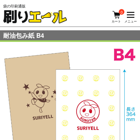
袋の印刷通販
0
メニュー
カート
耐油包み紙 B4