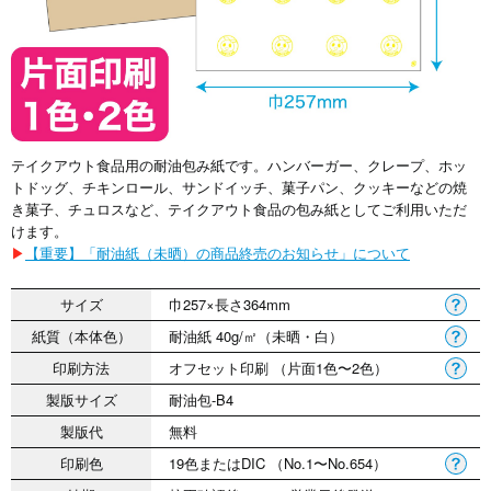
テイクアウト食品用の耐油包み紙です。ハンバーガー、クレープ、ホッ
トドッグ、チキンロール、サンドイッチ、菓子パン、クッキーなどの焼
き菓子、チュロスなど、テイクアウト食品の包み紙としてご利用いただ
けます。
▶
【重要】「耐油紙（未晒）の商品終売のお知らせ」について
サイズ
巾257×長さ364mm
紙質（本体色）
耐油紙 40g/㎡（未晒・白）
印刷方法
オフセット印刷 （片面1色〜2色）
製版サイズ
耐油包-B4
製版代
無料
印刷色
19色またはDIC （No.1〜No.654）