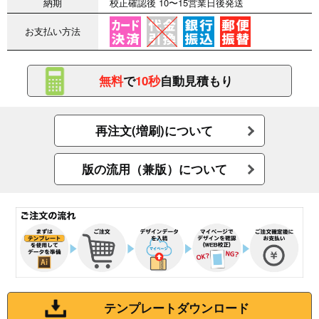
納期
校正確認後 10〜15営業日後発送
お支払い方法
無料
で
10秒
自動見積もり
再注文(増刷)について
版の流用（兼版）について
テンプレートダウンロード