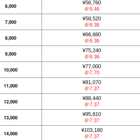
¥56,760
6,000
＠9.46
¥58,520
7,000
＠8.36
¥66,880
8,000
＠8.36
¥75,240
9,000
＠8.36
¥77,000
10,000
＠7.70
¥81,070
11,000
＠7.37
¥88,440
12,000
＠7.37
¥95,810
13,000
＠7.37
¥103,180
14,000
＠7.37