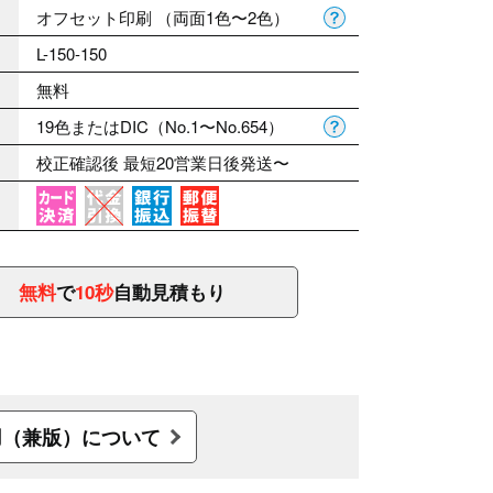
オフセット印刷 （両面1色〜2色）
L-150-150
無料
19色またはDIC（No.1〜No.654）
校正確認後 最短20営業日後発送〜
無料
で
10秒
自動見積もり
用（兼版）について