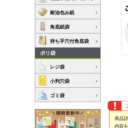
耐油包み紙
角底紙袋
持ち手穴付角底袋
ポリ袋
レジ袋
小判穴袋
ゴミ袋
商品
内容