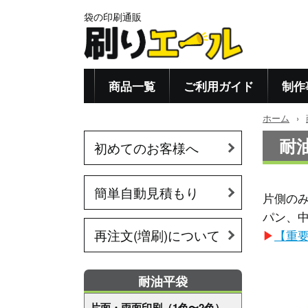
袋の印刷通販
商品一覧
ご利用ガイド
制作
ホーム
›
耐油
初めてのお客様へ
簡単自動見積もり
片側の
パン、
再注文(増刷)について
▶
【重
耐油平袋
片面・両面印刷（1色〜2色）