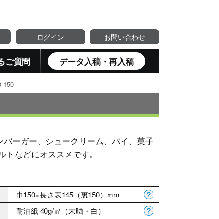
ログイン
お問い合わせ
るご質問
データ入稿・再入稿
150
ンバーガー、シュークリーム、パイ、菓子
ルトなどにオススメです。
巾150×長さ表145（裏150）mm
）
耐油紙 40g/㎡（未晒・白）