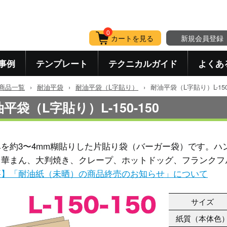
0
カートを見る
新規会員登録
事例
テンプレート
テクニカルガイド
よくあ
商品一覧
›
耐油平袋
›
耐油平袋（L字貼り）
›
耐油平袋（L字貼り）L-150-
平袋（L字貼り）L-150-150
みを約3〜4mm糊貼りした片貼り袋（バーガー袋）です。ハ
中華まん、大判焼き、クレープ、ホットドッグ、フランクフ
要】「耐油紙（未晒）の商品終売のお知らせ」について
サイズ
紙質（本体色